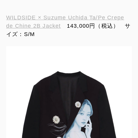
WILDSIDE × Suzume Uchida Ta/Pe Crepe
de Chine 2B Jacket
143,000円（税込） サ
イズ：S/M