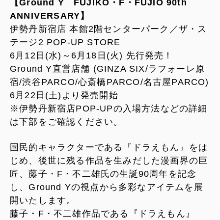
【Ground Y FUJIKO・F・FUJIO 90th
ANNIVERSARY】
伊勢丹新宿店 本館2階センターパーク／ザ・ス
テージ2 POP-UP STORE
6月12日(水)～6月18日(火) 先行発売！
Ground Y直営店舗 (GINZA SIX/ラフォーレ原
宿/渋谷PARCO/心斎橋PARCO/名古屋PARCO)
6月22日(土)より発売開始
※伊勢丹新宿店POP-UPの入場方法などの詳細
は下部をご確認ください。
国民的キャラクターである『ドラえもん』をは
じめ、後世に残る作品を生みだした漫画界の巨
匠、藤子・F・不二雄氏の生誕90周年を記念
し、Ground Yの視点から多彩なアイテムを展
開いたします。
藤子・F・不二雄作品である『ドラえもん』