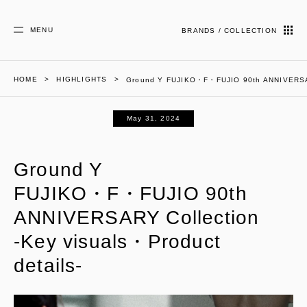
MENU
BRANDS / COLLECTION
HOME
HIGHLIGHTS
Ground Y FUJIKO・F・FUJIO 90th ANNIVERSARY
May 31, 2024
Ground Y
FUJIKO・F・FUJIO 90th
ANNIVERSARY Collection
-Key visuals・Product
details-