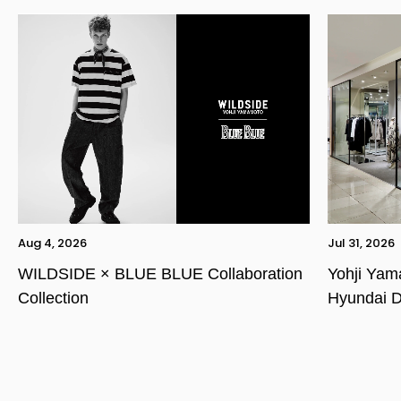
Aug 4, 2026
Jul 31, 2026
WILDSIDE × BLUE BLUE Collaboration
Yohji Ya
Collection
Hyundai D
YOHJI YAMAMOTO Inc.
Yohji Yamamoto