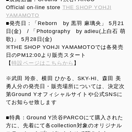
Official on-line store
THE SHOP YOHJI
YAMAMOTO
■発売日：「Reborn by 黒羽 麻璃央」 5月21
日(金) / 「Photography by adieu(上白石 萌
歌)」 5月28日(金)
※THE SHOP YOHJI YAMAMOTOでは各発売
日のPM12:00より販売スタート
【
特設ページはこちらから
】
※武田 玲奈、横田 ひかる、SKY-HI、森田 美
勇人分の発売日・販売場所については、決定次
第Ground Yオフィシャルサイトや公式SNSに
てお知らせ致します
■特典：Ground Y渋谷PARCOにて購入された
方に、先着にて各collection対象のオリジナル