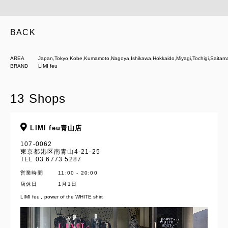
BACK
AREA
Japan,Tokyo,Kobe,Kumamoto,Nagoya,Ishikawa,Hokkaido,Miyagi,Tochigi,Sait
BRAND
LIMI feu
13 Shops
LIMI feu青山店
107-0062
東京都港区南青山4-21-25
TEL 03 6773 5287
営業時間
11:00 - 20:00
店休日
1月1日
LIMI feu
power of the WHITE shirt