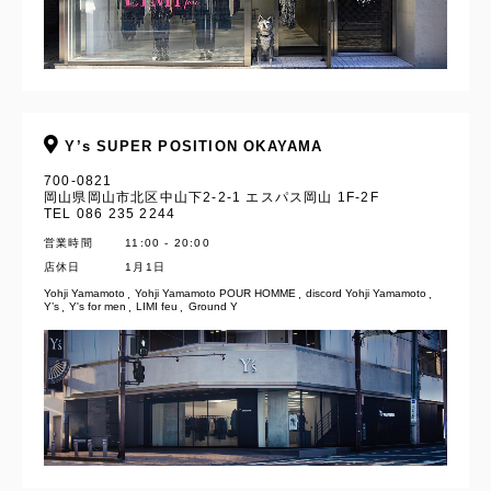
Y’s SUPER POSITION OKAYAMA
700-0821
岡山県岡山市北区中山下2-2-1 エスパス岡山 1F-2F
TEL 086 235 2244
営業時間
11:00 - 20:00
店休日
1月1日
Yohji Yamamoto
Yohji Yamamoto POUR HOMME
discord Yohji Yamamoto
Y’s
Y's for men
LIMI feu
Ground Y