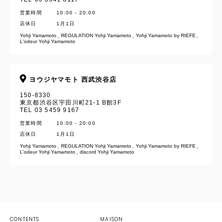
営業時間
10:00 - 20:00
店休日
1月1日
Yohji Yamamoto
REGULATION Yohji Yamamoto
Yohji Yamamoto by RIEFE
L'odeur Yohji Yamamoto
ヨウジヤマモト 西武渋谷店
150-8330
東京都渋谷区宇田川町21-1 B館3F
TEL 03 5459 9167
営業時間
10:00 - 20:00
店休日
1月1日
YOHJI YAMAMOTO Inc.
Yohji Yamamoto
REGULATION Yohji Yamamoto
Yohji Yamamoto by RIEFE
L'odeur Yohji Yamamoto
discord Yohji Yamamoto
Yohji Yamamoto
GOTHIC YOHJI YAMAMOTO
Yohji Yamamoto by RIEFE
discord Yohji Yamamoto
YOHJI YAMAMOTO Inc.
CONTENTS
MAISON